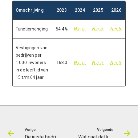
Omschrijving
2023
2024
2025
2026
Functiemenging
54,4%
N.n.b.
N.n.b.
N.n.b.
Vestigingen van
bedrijven per
1.000 inwoners
168,0
N.n.b.
N.n.b.
N.n.b.
in de leeftijd van
15 t/m 64 jaar.
Vorige
Volgende
De juiste bedrijven op de juiste plek
Wat gaat dat kosten?