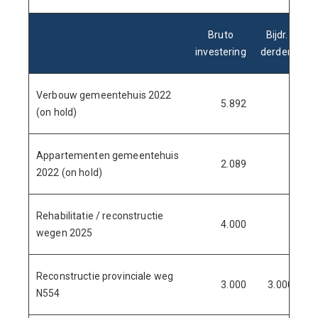
Bruto
Bijdr.
,
investering
derden
in
Verbouw gemeentehuis 2022
5.892
(on hold)
Appartementen gemeentehuis
2.089
2022 (on hold)
Rehabilitatie / reconstructie
4.000
wegen 2025
Reconstructie provinciale weg
3.000
3.000
N554