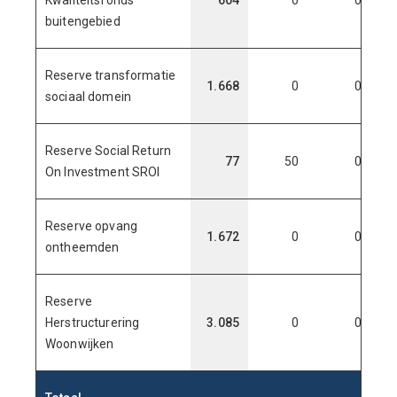
Kwaliteitsfonds
604
0
0
buitengebied
Reserve transformatie
1.668
0
0
1
sociaal domein
Reserve Social Return
77
50
0
On Investment SROI
Reserve opvang
1.672
0
0
1
ontheemden
Reserve
Herstructurering
3.085
0
0
3
Woonwijken