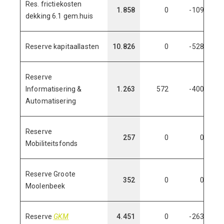
Res. frictiekosten
1.858
0
-109
1
dekking 6.1 gem.huis
Reserve kapitaallasten
10.826
0
-528
10
Reserve
Informatisering &
1.263
572
-400
1
Automatisering
Reserve
257
0
0
Mobiliteitsfonds
Reserve Groote
352
0
0
Moolenbeek
Reserve
GKM
4.451
0
-263
4