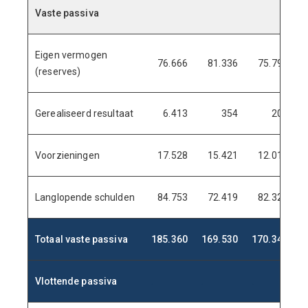
Vaste passiva
.
.
.
.
Eigen vermogen
76.666
81.336
75.794
(reserves)
Gerealiseerd resultaat
6.413
354
205
Voorzieningen
17.528
15.421
12.017
Langlopende schulden
84.753
72.419
82.328
1
Totaal vaste passiva
185.360
169.530
170.344
2
Vlottende passiva
.
.
.
.