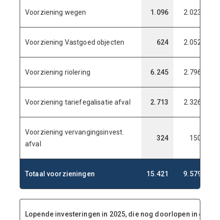
Voorziening wegen
1.096
2.023
-
Voorziening Vastgoed objecten
624
2.052
-
Voorziening riolering
6.245
2.796
-
Voorziening tariefegalisatie afval
2.713
2.326
-
Voorziening vervangingsinvest.
324
150
afval
Totaal voorzieningen
15.421
9.579
-1
Lopende investeringen in 2025, die nog doorlopen in de p