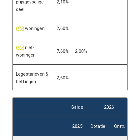
prijsgevoelige
2,10%
deel
OZB
woningen
2,60%
OZB
niet-
7,60%
2,00%
woningen
Legestarieven &
2,60%
heffingen
Saldo
2026
Sa
2025
Dotatie
Onttr.
2