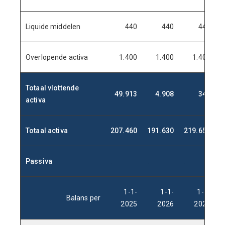
Liquide middelen
440
440
440
Overlopende activa
1.400
1.400
1.400
Totaal vlottende
49.913
4.908
347
activa
Totaal activa
207.460
191.630
219.655
2
Passiva
.
.
.
.
1-1-
1-1-
1-1-
Balans per
2025
2026
2027