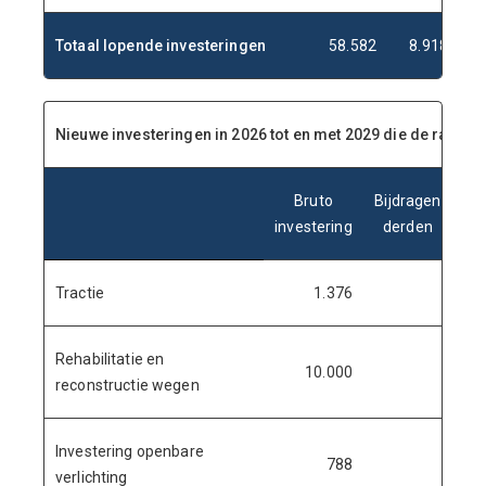
Totaal lopende investeringen
58.582
8.918
Nieuwe investeringen in 2026 tot en met 2029 die de raad a
Bruto
Bijdragen
investering
derden
in
Tractie
1.376
Rehabilitatie en
10.000
reconstructie wegen
Investering openbare
788
verlichting