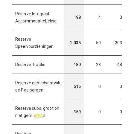
Reserve Integraal
198
4
0
Accommodatiebeleid
Reserve
1.035
50
-203
Speelvoorzieningen
Reserve Tractie
180
28
-48
Reserve gebiedsontwik.
515
0
0
de Peelbergen
Reserve subs. groot oh
359
0
0
niet gem.
MFA
's
Reserve