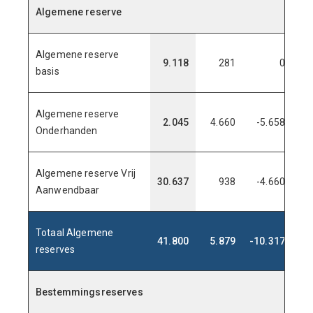
Algemene reserve
Algemene reserve
9.118
281
0
9
basis
Algemene reserve
2.045
4.660
-5.658
1
Onderhanden
Algemene reserve Vrij
30.637
938
-4.660
26
Aanwendbaar
Totaal Algemene
41.800
5.879
-10.317
37
reserves
Bestemmingsreserves