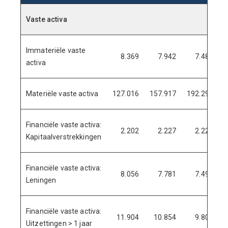
Vaste activa
.
.
.
.
Immateriële vaste
8.369
7.942
7.483
activa
Materiële vaste activa
127.016
157.917
192.295
2
Financiële vaste activa:
2.202
2.227
2.227
Kapitaalverstrekkingen
Financiële vaste activa:
8.056
7.781
7.499
Leningen
Financiële vaste activa:
11.904
10.854
9.804
Uitzettingen > 1 jaar