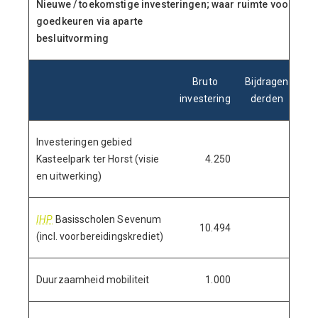
Nieuwe / toekomstige investeringen; waar ruimte voor is g
goedkeuren via aparte
besluitvorming
Bruto
Bijdragen
investering
derden
inv
Investeringen gebied
Kasteelpark ter Horst (visie
4.250
en uitwerking)
IHP
Basisscholen Sevenum
10.494
(incl. voorbereidingskrediet)
Duurzaamheid mobiliteit
1.000