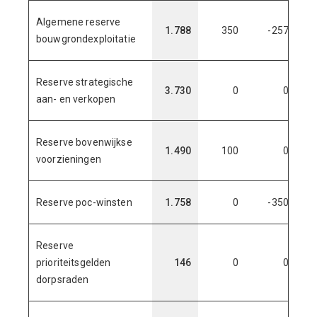
Algemene reserve
1.788
350
-257
1
bouwgrondexploitatie
Reserve strategische
3.730
0
0
3
aan- en verkopen
Reserve bovenwijkse
1.490
100
0
1
voorzieningen
Reserve poc-winsten
1.758
0
-350
1
Reserve
prioriteitsgelden
146
0
0
dorpsraden