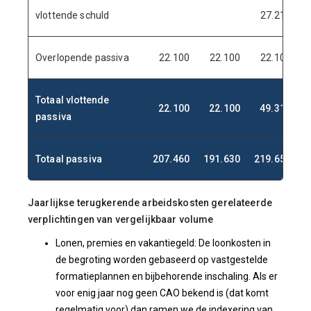
vlottende schuld
27.211
Overlopende passiva
22.100
22.100
22.100
Totaal vlottende
22.100
22.100
49.311
passiva
Totaal passiva
207.460
191.630
219.655
2
Jaarlijkse terugkerende arbeidskosten gerelateerde
verplichtingen van vergelijkbaar volume
Lonen, premies en vakantiegeld: De loonkosten in
de begroting worden gebaseerd op vastgestelde
formatieplannen en bijbehorende inschaling. Als er
voor enig jaar nog geen CAO bekend is (dat komt
regelmatig voor) dan ramen we de indexering van