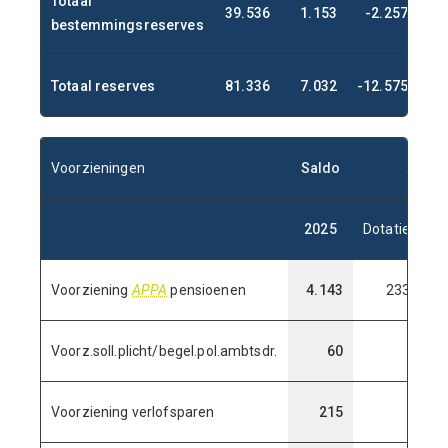
Totaal
39.536
1.153
-2.257
38
bestemmingsreserves
Totaal reserves
81.336
7.032
-12.575
75
Voorzieningen
Saldo
2026
2025
Dotatie
O
Voorziening
APPA
pensioenen
4.143
233
Voorz.soll.plicht/begel.pol.ambtsdr.
60
Voorziening verlofsparen
215