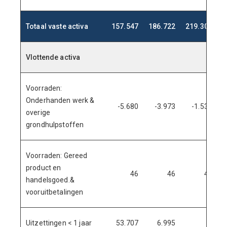
Totaal vaste activa
157.547
186.722
219.308
2
Vlottende activa
.
.
.
.
Voorraden:
Onderhanden werk &
-5.680
-3.973
-1.539
overige
grondhulpstoffen
Voorraden: Gereed
product en
46
46
46
handelsgoed.&
vooruitbetalingen
Uitzettingen < 1 jaar
53.707
6.995