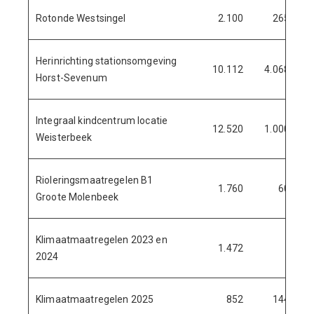
Rotonde Westsingel
2.100
265
Herinrichting stationsomgeving
10.112
4.068
Horst-Sevenum
Integraal kindcentrum locatie
12.520
1.000
Weisterbeek
Rioleringsmaatregelen B1
1.760
60
Groote Molenbeek
Klimaatmaatregelen 2023 en
1.472
2024
Klimaatmaatregelen 2025
852
144