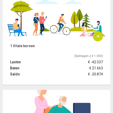
1 Vitale kernen
(bedragen x € 1.000)
Lasten
€ -42.537
Baten
€ 21.663
Saldo
€ -20.874