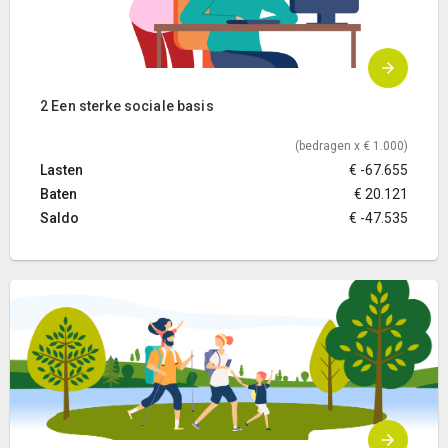
2 Een sterke sociale basis
(bedragen x € 1.000)
Lasten
€ -67.655
Baten
€ 20.121
Saldo
€ -47.535