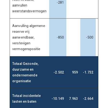
-281
aanvullen
weerstandsvermogen
Aanvulling algemene
reserve vrij
aanwendbaar,
-850
-500
verstevigen
vermogenspositie
Totaal Gezonde,
duurzame en
-2.502
959
-1.732
500
ondernemende
organisatie
Totaal incidentele
-10.149
7.963
-2.664
1.283
lasten en baten