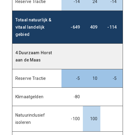
Reserve Tractie
-14
24
-14
22
Totaal natuurlijk &
vitaal landelijk
-649
409
-114
22
gebied
4 Duurzaam Horst
aan de Maas
Reserve Tractie
-5
10
-5
9
Klimaatgelden
-80
Natuurinclusief
-100
100
isoleren