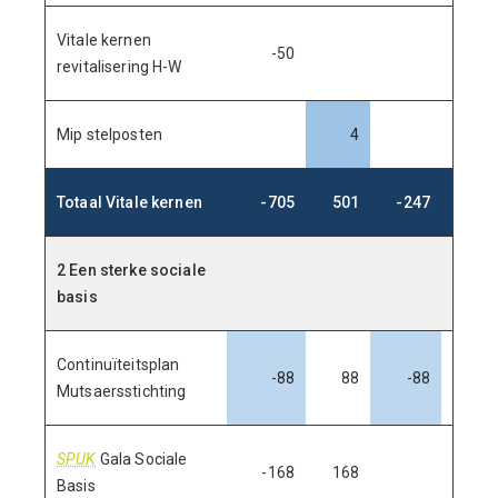
Vitale kernen
-50
revitalisering H-W
Mip stelposten
4
Totaal Vitale kernen
-705
501
-247
263
2 Een sterke sociale
basis
Continuïteitsplan
-88
88
-88
88
Mutsaersstichting
SPUK
Gala Sociale
-168
168
Basis