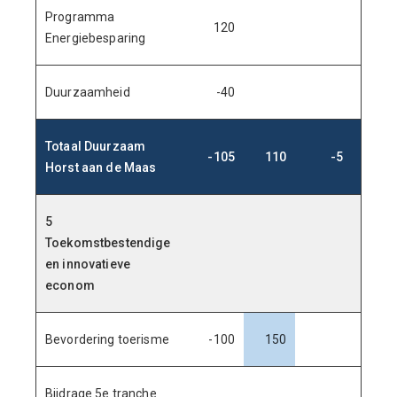
Programma
120
Energiebesparing
Duurzaamheid
-40
Totaal Duurzaam
-105
110
-5
9
Horst aan de Maas
5
Toekomstbestendige
en innovatieve
econom
Bevordering toerisme
-100
150
Bijdrage 5e tranche