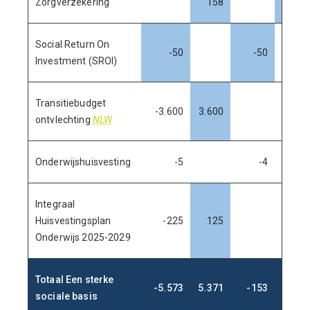
Zorgverzekering
158
185
Social Return On
-50
-50
Investment (SROI)
Transitiebudget
-3.600
3.600
ontvlechting
NLW
Onderwijshuisvesting
-5
-4
Integraal
Huisvestingsplan
-225
125
Onderwijs 2025-2029
Totaal Een sterke
-5.573
5.371
-153
328
sociale basis