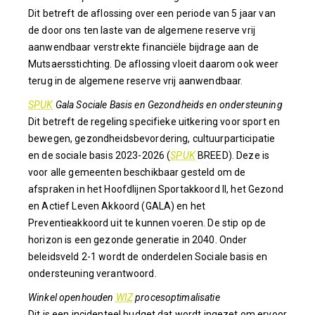
Dit betreft de aflossing over een periode van 5 jaar van
de door ons ten laste van de algemene reserve vrij
aanwendbaar verstrekte financiële bijdrage aan de
Mutsaersstichting. De aflossing vloeit daarom ook weer
terug in de algemene reserve vrij aanwendbaar.
SPUK
Gala Sociale Basis en Gezondheids en ondersteuning
Dit betreft de regeling specifieke uitkering voor sport en
bewegen, gezondheidsbevordering, cultuurparticipatie
en de sociale basis 2023-2026 (
SPUK
BREED). Deze is
voor alle gemeenten beschikbaar gesteld om de
afspraken in het Hoofdlijnen Sportakkoord II, het Gezond
en Actief Leven Akkoord (GALA) en het
Preventieakkoord uit te kunnen voeren. De stip op de
horizon is een gezonde generatie in 2040. Onder
beleidsveld 2-1 wordt de onderdelen Sociale basis en
ondersteuning verantwoord.
Winkel openhouden
WIZ
procesoptimalisatie
Dit is een incidenteel budget dat wordt ingezet om ervoor