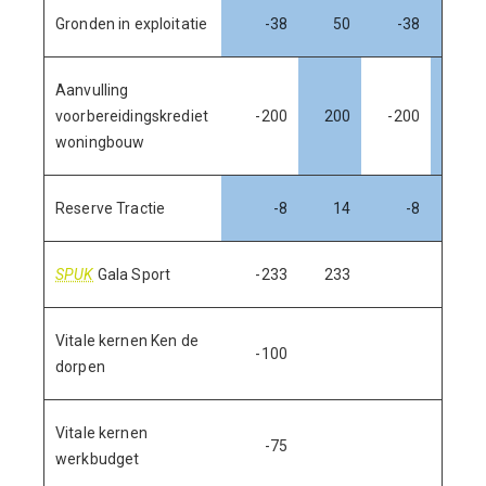
Gronden in exploitatie
-38
50
-38
50
Aanvulling
voorbereidingskrediet
-200
200
-200
200
woningbouw
Reserve Tractie
-8
14
-8
13
SPUK
Gala Sport
-233
233
Vitale kernen Ken de
-100
dorpen
Vitale kernen
-75
werkbudget