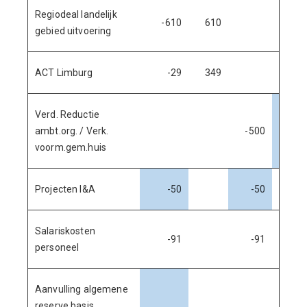
Regiodeal landelijk
-610
610
gebied uitvoering
ACT Limburg
-29
349
Verd. Reductie
ambt.org. / Verk.
-500
500
voorm.gem.huis
Projecten I&A
-50
-50
Salariskosten
-91
-91
personeel
Aanvulling algemene
reserve basis,