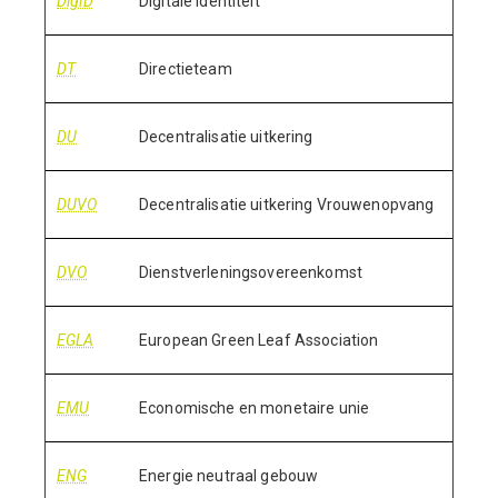
DigiD
Digitale Identiteit
DT
Directieteam
DU
Decentralisatie uitkering
DUVO
Decentralisatie uitkering Vrouwenopvang
DVO
Dienstverleningsovereenkomst
EGLA
European Green Leaf Association
EMU
Economische en monetaire unie
ENG
Energie neutraal gebouw