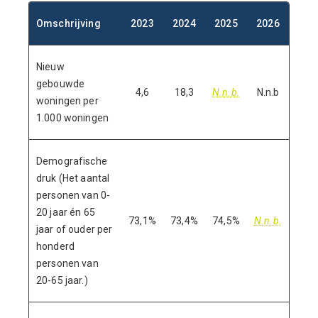
Omschrijving
2023
2024
2025
2026
Nieuw
gebouwde
4,6
18,3
N.n.b.
N.n.b
woningen per
1.000 woningen
Demografische
druk (Het aantal
personen van 0-
20 jaar én 65
73,1%
73,4%
74,5%
N.n.b.
jaar of ouder per
honderd
personen van
20-65 jaar.)